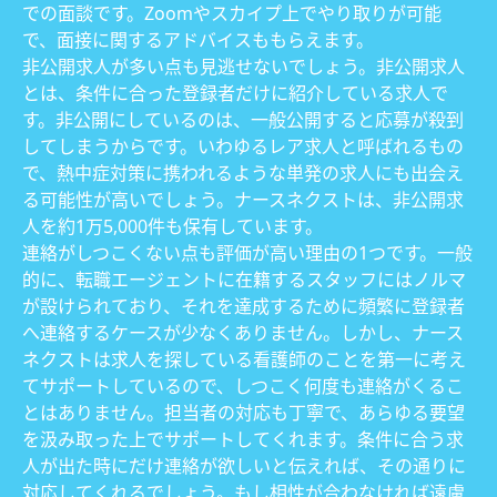
での面談です。Zoomやスカイプ上でやり取りが可能
で、面接に関するアドバイスももらえます。
非公開求人が多い点も見逃せないでしょう。非公開求人
とは、条件に合った登録者だけに紹介している求人で
す。非公開にしているのは、一般公開すると応募が殺到
してしまうからです。いわゆるレア求人と呼ばれるもの
で、熱中症対策に携われるような単発の求人にも出会え
る可能性が高いでしょう。ナースネクストは、非公開求
人を約1万5,000件も保有しています。
連絡がしつこくない点も評価が高い理由の1つです。一般
的に、転職エージェントに在籍するスタッフにはノルマ
が設けられており、それを達成するために頻繁に登録者
へ連絡するケースが少なくありません。しかし、ナース
ネクストは求人を探している看護師のことを第一に考え
てサポートしているので、しつこく何度も連絡がくるこ
とはありません。担当者の対応も丁寧で、あらゆる要望
を汲み取った上でサポートしてくれます。条件に合う求
人が出た時にだけ連絡が欲しいと伝えれば、その通りに
対応してくれるでしょう。もし相性が合わなければ遠慮